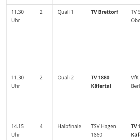
11.30
2
Quali 1
TV Brettorf
TV 
Uhr
Obe
11.30
2
Quali 2
TV 1880
VfK
Uhr
Käfertal
Ber
14.15
4
Halbfinale
TSV Hagen
TV 
Uhr
1860
Käf