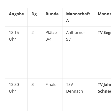
Angabe
Dg.
Runde
Mannschaft
Manns
A
12.15
2
Plätze
Ahlhorner
TV Seg
Uhr
3/4
SV
13.30
3
Finale
TSV
TV Jah
Uhr
Dennach
Schne