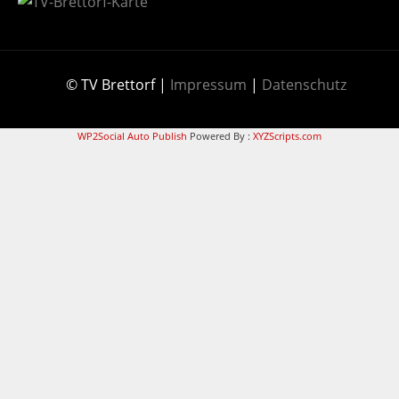
© TV Brettorf |
Impressum
|
Datenschutz
WP2Social Auto Publish
Powered By :
XYZScripts.com