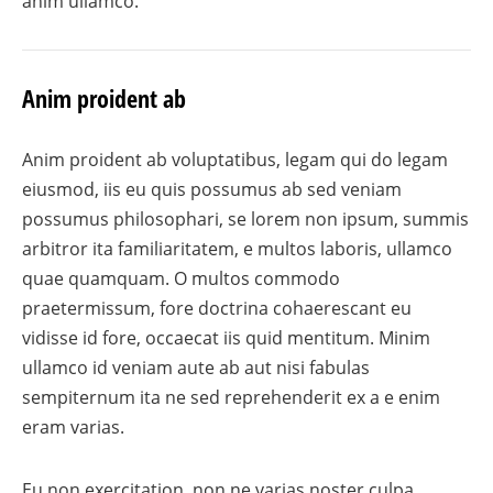
anim ullamco.
Anim proident ab
Anim proident ab voluptatibus, legam qui do legam
eiusmod, iis eu quis possumus ab sed veniam
possumus philosophari, se lorem non ipsum, summis
arbitror ita familiaritatem, e multos laboris, ullamco
quae quamquam. O multos commodo
praetermissum, fore doctrina cohaerescant eu
vidisse id fore, occaecat iis quid mentitum. Minim
ullamco id veniam aute ab aut nisi fabulas
sempiternum ita ne sed reprehenderit ex a e enim
eram varias.
Eu non exercitation, non ne varias noster culpa.