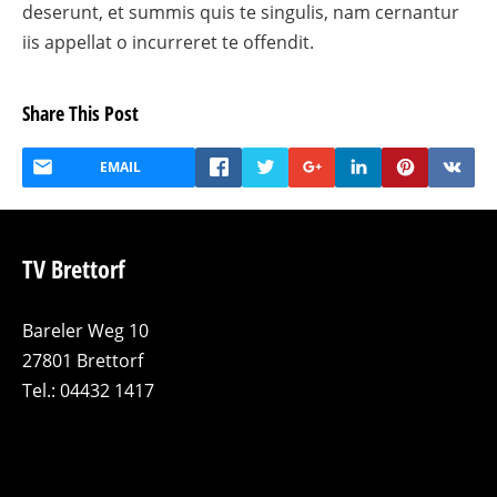
deserunt, et summis quis te singulis, nam cernantur
iis appellat o incurreret te offendit.
Share This Post
EMAIL
TV Brettorf
Bareler Weg 10
27801 Brettorf
Tel.: 04432 1417