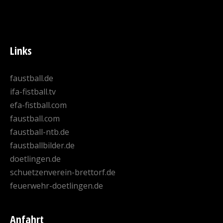
Links
faustball.de
ifa-fistball.tv
efa-fistball.com
faustball.com
faustball-ntb.de
faustballbilder.de
doetlingen.de
schuetzenverein-brettorf.de
feuerwehr-doetlingen.de
Anfahrt