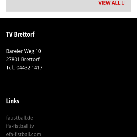
VIEW ALL
TV Brettorf
Bareler Weg 10
27801 Brettorf
Tel.: 04432 1417
Links
faustball.de
ifa-fistball.tv
efa-fistball.com