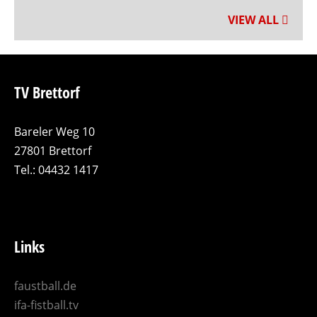
VIEW ALL
TV Brettorf
Bareler Weg 10
27801 Brettorf
Tel.: 04432 1417
Links
faustball.de
ifa-fistball.tv