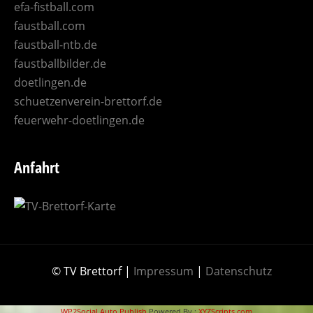
efa-fistball.com
faustball.com
faustball-ntb.de
faustballbilder.de
doetlingen.de
schuetzenverein-brettorf.de
feuerwehr-doetlingen.de
Anfahrt
© TV Brettorf |
Impressum
|
Datenschutz
WP2Social Auto Publish
Powered By :
XYZScripts.com