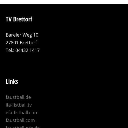
TV Brettorf
Bareler Weg 10
27801 Brettorf
Tel.: 04432 1417
Links
faustball.de
ifa-fistball.tv
efa-fistball.com
faustball.com