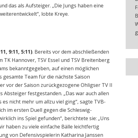
und das als Aufsteiger. „Die Jungs haben eine
F
weiterentwickelt“, lobte Kreye.
B
W
g
11, 9:11, 5:11)
. Bereits vor dem abschließenden
dem TK Hannover, TSV Essel und TSV Breitenberg
Teams bekanntgegeben, auf einen möglichen
as gesamte Team für die nächste Saison
r vor der Saison zurückgezogene Ohligser TV II
 Absteiger festgestanden. „Das war auch allen
s nicht mehr um allzu viel ging“, sagte TVB-
ich im ersten Duell gegen die Schleswig-
rklich ins Spiel gefunden“, berichtete sie: „Uns
ir haben zu viele einfache Bälle leichtfertig
tung von Defensivspielerin Katharina Janssen