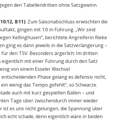
 gegen den Tabellendritten ohne Satzgewinn.
 10:12, 8:11)
. Zum Saisonabschluss erwischten die
ftakt, gingen mit 1:0 in Führung. „Wir sind
gegen Kellinghusen“, berichtete Angreiferin Rieke
en ging es dann jeweils in die Satzverlängerung –
ür den TSV. Besonders ärgerlich: Im dritten
 eigentlich mit einer Führung durch den Satz
enig von einem Esseler Wechsel
o entscheidenden Phase gelang es defensiv nicht,
t ein wenig das Tempo gefehlt“, so Schwarze.
ade auch mit kurz gespielten Bällen – und
samten Tage über zwischendurch immer wieder
r ist es uns nicht gelungen, die Spannung über
lich echt schade, denn eigentlich wäre in beiden