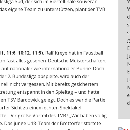
W
sliga Süd, der sich im Viertelfinale souverän
W
das eigene Team zu unterstützen, plant der TVB
d
s
s
g
E
1, 11:6, 10:12, 11:5).
Ralf Kreye hat im Faustball
J
hon fast alles gesehen. Deutsche Meisterschaften,
N
auf nationaler wie internationaler Bühne. Doch
E
r 2. Bundesliga abspielte, wird auch der
J
hnell nicht vergessen. Mit bereits gesichertem
M
tretung entspannt in den Spieltag – und hatte
e
den TSV Bardowick gelegt. Doch es war die Partie
orfer Sicht zu einem echten Spektakel
fte. Der große Vorteil des TVB? „Wir haben völlig
ye. Das junge U18-Team der Brettorfer startete