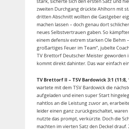
stark, sicherte sich den ersten Satz und h
zweiten Durchgang drückte Ahlhorn mit st
dritten Abschnitt wollten die Gastgeber ei
machen lassen – doch genau dort schlichen 
neues Selbstvertrauen gaben. So kämpften
einem defensiv extrem starken Ole Behm – 
großartiges Feuer im Team“, jubelte Coac
TV Brettorf Deutscher Meister geworden in
kommt direkt dahinter. Das war einfach ein
TV Brettorf II – TSV Bardowick 3:1 (11:8, 1
wartete mit dem TSV Bardowick die nächst
aufgeladen und einen super Start hingeleg
nahtlos an die Leistung zuvor an, erarbeit
leider einen ganz zurückgeschaltet, waren u
nutzte das prompt, verkürzte. Doch die Sc
machten im vierten Satz den Deckel drauf.