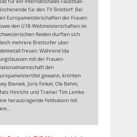
as für ein internationales Faustball-
ochenende für den TV Brettorf: Bei
en Europameisterschaften der Frauen
owie den U18-Weltmeisterschaften im
chweizerischen Reiden durften sich
leich mehrere Brettorfer über
delmetall freuen. Während Ida
ungclaussen mit der Frauen-
ationalmannschaft den
uropameistertitel gewann, krönten
oey Bieniek, Joris Finkel, Ole Behm,
ats Hinrichs und Trainer Tim Lemke
ine herausragende Feldsaison mit
dem…