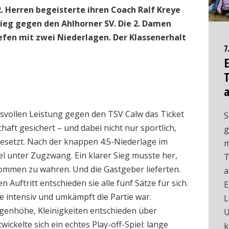
2. Herren begeisterte ihren Coach Ralf Kreye
ieg gegen den Ahlhorner SV. Die 2. Damen
efen mit zwei Niederlagen. Der Klassenerhalt
7
E
T
cksvollen Leistung gegen den TSV Calw das Ticket
S
haft gesichert – und dabei nicht nur sportlich,
g
esetzt. Nach der knappen 4:5-Niederlage im
m
el unter Zugzwang. Ein klarer Sieg musste her,
T
mmen zu wahren. Und die Gastgeber lieferten.
a
 Auftritt entschieden sie alle fünf Sätze für sich.
E
ie intensiv und umkämpft die Partie war.
L
genhöhe, Kleinigkeiten entschieden über
U
ckelte sich ein echtes Play-off-Spiel: lange
k