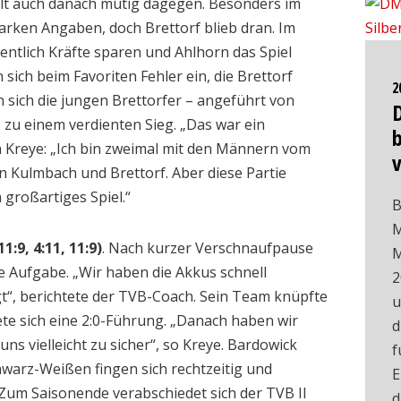
ielt auch danach mutig dagegen. Besonders im
arken Angaben, doch Brettorf blieb dran. Im
gentlich Kräfte sparen und Ahlhorn das Spiel
sich beim Favoriten Fehler ein, die Brettorf
2
 sich die jungen Brettorfer – angeführt von
zu einem verdienten Sieg. „Das war ein
b
h Kreye: „Ich bin zweimal mit den Männern vom
 Kulmbach und Brettorf. Aber diese Partie
 großartiges Spiel.“
B
M
1:9, 4:11, 11:9)
. Nach kurzer Verschnaufpause
M
e Aufgabe. „Wir haben die Akkus schnell
2
t“, berichtete der TVB-Coach. Sein Team knüpfte
u
ete sich eine 2:0-Führung. „Danach haben wir
d
ns vielleicht zu sicher“, so Kreye. Bardowick
f
hwarz-Weißen fingen sich rechtzeitig und
E
 Zum Saisonende verabschiedet sich der TVB II
d