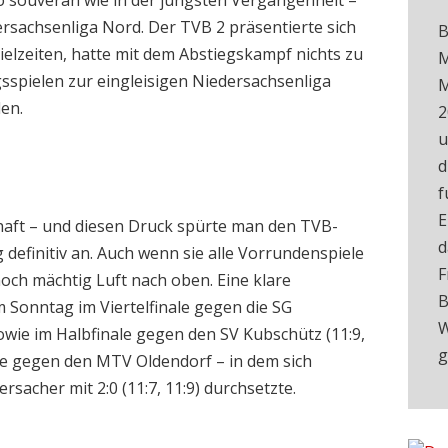
o souverän wie in der jüngsten Vergangenheit –
ersachsenliga Nord. Der TVB 2 präsentierte sich
B
ielzeiten, hatte mit dem Abstiegskampf nichts zu
M
egsspielen zur eingleisigen Niedersachsenliga
M
len.
2
u
d
f
E
chaft – und diesen Druck spürte man den TVB-
d
efinitiv an. Auch wenn sie alle Vorrundenspiele
F
noch mächtig Luft nach oben. Eine klare
B
 Sonntag im Viertelfinale gegen die SG
W
owie im Halbfinale gegen den SV Kubschütz (11:9,
g
ale gegen den MTV Oldendorf – in dem sich
sacher mit 2:0 (11:7, 11:9) durchsetzte.