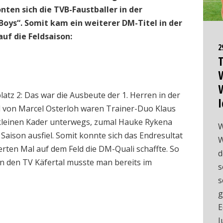
nten sich die TVB-Faustballer in der
oys“. Somit kam ein weiterer DM-Titel in der
auf die Feldsaison:
2
T
W
latz 2: Das war die Ausbeute der 1. Herren in der
I
 von Marcel Osterloh waren Trainer-Duo Klaus
kleinen Kader unterwegs, zumal Hauke Rykena
W
Saison ausfiel. Somit konnte sich das Endresultat
W
erten Mal auf dem Feld die DM-Quali schaffte. So
d
en den TV Käfertal musste man bereits im
s
s
g
E
J