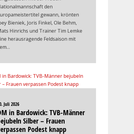
ationalmannschaft den
uropameistertitel gewann, krönten
oey Bieniek, Joris Finkel, Ole Behm,
ats Hinrichs und Trainer Tim Lemke
ine herausragende Feldsaison mit
dem…
0. Juli 2026
DM in Bardowick: TVB-Männer
ejubeln Silber – Frauen
verpassen Podest knapp