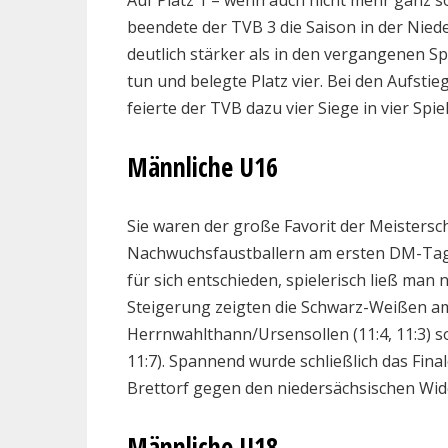
Auf Platz 1 – wenn auch nicht mehr ganz s
beendete der TVB 3 die Saison in der Nied
deutlich stärker als in den vergangenen Sp
tun und belegte Platz vier. Bei den Aufsti
feierte der TVB dazu vier Siege in vier Spie
Männliche U16
Sie waren der große Favorit der Meisters
Nachwuchsfaustballern am ersten DM-Tag d
für sich entschieden, spielerisch ließ man 
Steigerung zeigten die Schwarz-Weißen am
Herrnwahlthann/Ursensollen (11:4, 11:3) s
11:7). Spannend wurde schließlich das Fin
Brettorf gegen den niedersächsischen Wider
Männliche U18