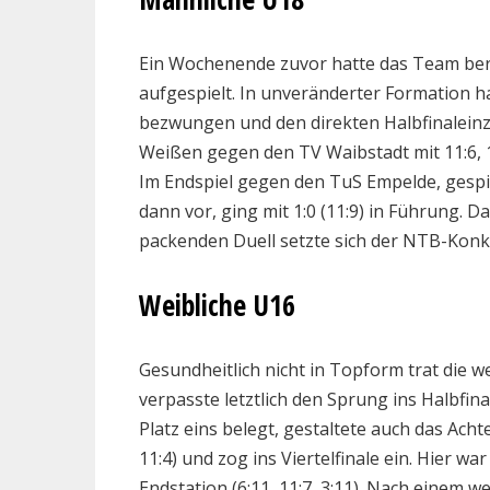
Ein Wochenende zuvor hatte das Team bere
aufgespielt. In unveränderter Formation 
bezwungen und den direkten Halbfinaleinz
Weißen gegen den TV Waibstadt mit 11:6, 14
Im Endspiel gegen den TuS Empelde, gespic
dann vor, ging mit 1:0 (11:9) in Führung. 
packenden Duell setzte sich der NTB-Konkur
Weibliche U16
Gesundheitlich nicht in Topform trat die w
verpasste letztlich den Sprung ins Halbfin
Platz eins belegt, gestaltete auch das Acht
11:4) und zog ins Viertelfinale ein. Hier
Endstation (6:11, 11:7, 3:11). Nach einem 