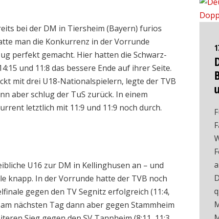
its bei der DM in Tiersheim (Bayern) furios
hatte man die Konkurrenz in der Vorrunde
1
ug perfekt gemacht. Hier hatten die Schwarz-
:15 und 11:8 das bessere Ende auf ihrer Seite.
kt mit drei U18-Nationalspielern, legte der TVB
Dann aber schlug der TuS zurück. In einem
rent letztlich mit 11:9 und 11:9 noch durch.
F
F
W
F
a
eibliche U16 zur DM in Kellinghusen an – und
D
ale knapp. In der Vorrunde hatte der TVB noch
q
elfinale gegen den TV Segnitz erfolgreich (11:4,
M
 war am nächsten Tag dann aber gegen Stammheim
M
weiteren Sieg gegen den SV Tannheim (8:11, 11:3,