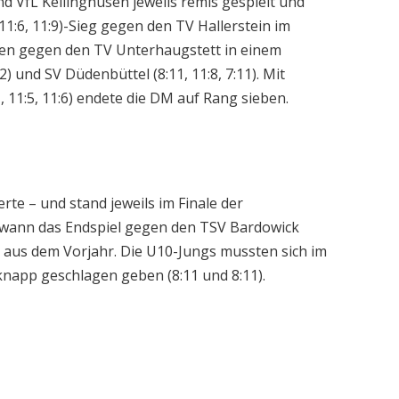
d VfL Kellinghusen jeweils remis gespielt und
11:6, 11:9)-Sieg gegen den TV Hallerstein im
gen gegen den TV Unterhaugstett in einem
2) und SV Düdenbüttel (8:11, 11:8, 7:11). Mit
11:5, 11:6) endete die DM auf Rang sieben.
e – und stand jeweils im Finale der
ewann das Endspiel gegen den TSV Bardowick
tel aus dem Vorjahr. Die U10-Jungs mussten sich im
knapp geschlagen geben (8:11 und 8:11).