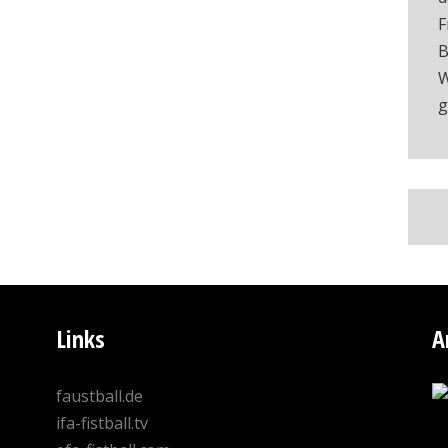
F
B
W
g
Links
A
faustball.de
ifa-fistball.tv