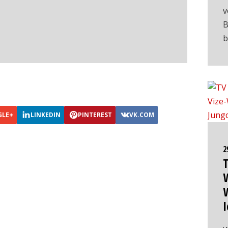
v
B
b
GLE+
LINKEDIN
PINTEREST
VK.COM
2
T
W
I