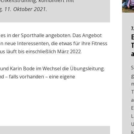
chkeitstraining, kombiniert mit
g, 11. Oktober 2021.
7
E
 es in der Sporthalle angeboten. Das Angebot
an neue Interessenten, die etwas für ihre Fitness
T
s läuft bis einschließlich März 2022.
S
und Karin Bode im Wechsel die Übungsleitung.
g
d – falls vorhanden – eine eigene
m
T
a
E
L
U
k