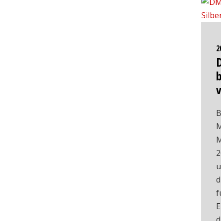
2
b
B
M
M
2
u
d
f
E
d