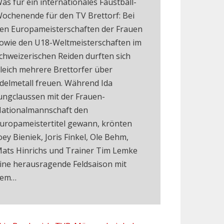
as für ein internationales Faustball-
ochenende für den TV Brettorf: Bei
en Europameisterschaften der Frauen
owie den U18-Weltmeisterschaften im
chweizerischen Reiden durften sich
leich mehrere Brettorfer über
delmetall freuen. Während Ida
ungclaussen mit der Frauen-
ationalmannschaft den
uropameistertitel gewann, krönten
oey Bieniek, Joris Finkel, Ole Behm,
ats Hinrichs und Trainer Tim Lemke
ine herausragende Feldsaison mit
dem…