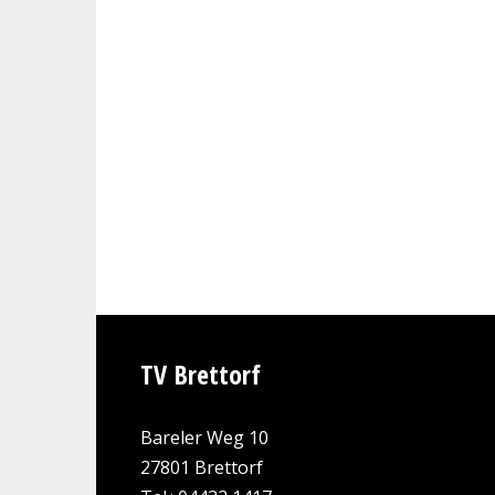
TV Brettorf
Bareler Weg 10
27801 Brettorf