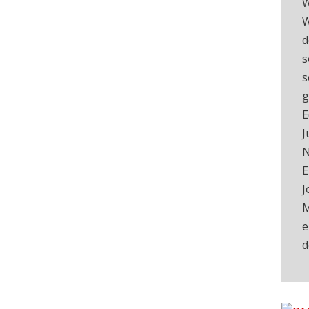
W
W
d
s
s
g
E
J
N
E
J
M
e