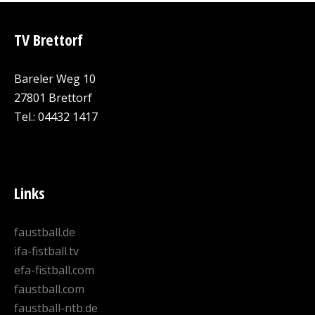
TV Brettorf
Bareler Weg 10
27801 Brettorf
Tel.: 04432 1417
Links
faustball.de
ifa-fistball.tv
efa-fistball.com
faustball.com
faustball-ntb.de