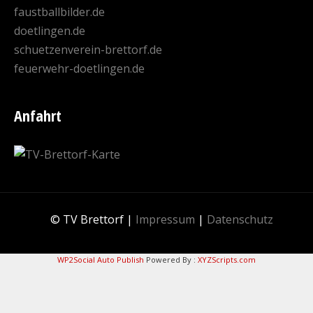
faustballbilder.de
doetlingen.de
schuetzenverein-brettorf.de
feuerwehr-doetlingen.de
Anfahrt
© TV Brettorf |
Impressum
|
Datenschutz
WP2Social Auto Publish
Powered By :
XYZScripts.com