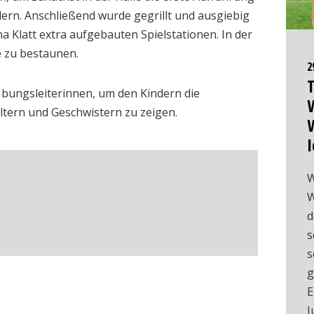
ern. Anschließend wurde gegrillt und ausgiebig
 Klatt extra aufgebauten Spielstationen. In der
e zu bestaunen.
2
T
Übungsleiterinnen, um den Kindern die
W
Eltern und Geschwistern zu zeigen.
I
W
W
d
s
s
g
E
J