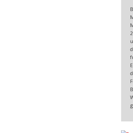
B
M
M
2
u
d
f
E
d
F
B
W
g