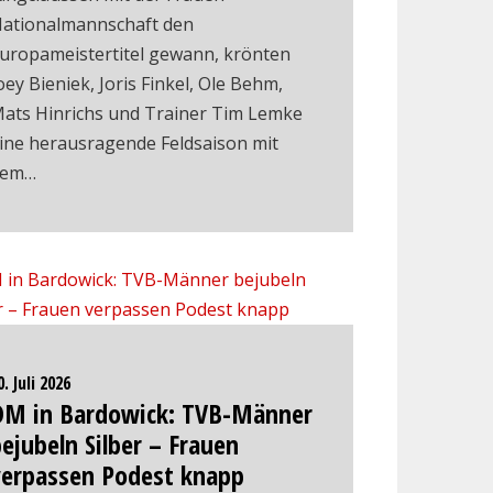
ationalmannschaft den
uropameistertitel gewann, krönten
oey Bieniek, Joris Finkel, Ole Behm,
ats Hinrichs und Trainer Tim Lemke
ine herausragende Feldsaison mit
dem…
0. Juli 2026
DM in Bardowick: TVB-Männer
ejubeln Silber – Frauen
verpassen Podest knapp