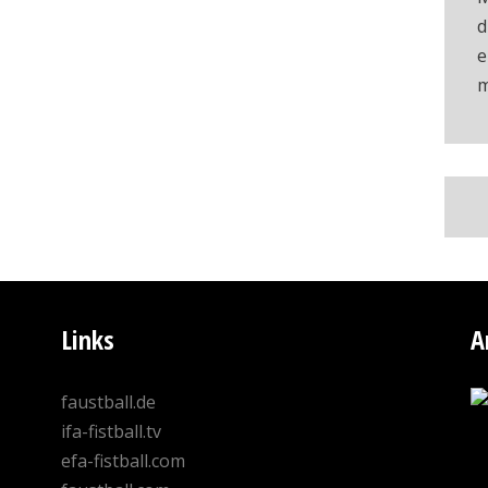
d
e
m
Links
A
faustball.de
ifa-fistball.tv
efa-fistball.com