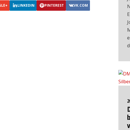
GLE+
LINKEDIN
PINTEREST
VK.COM
N
E
J
M
e
2
b