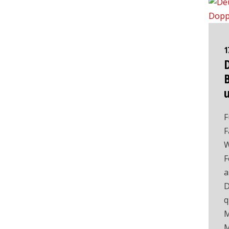
1
F
F
W
F
a
D
q
M
M