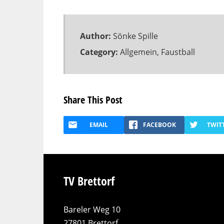
Author:
Sönke Spille
Category:
Allgemein
,
Faustball
Share This Post
EMAIL
FACEBOOK
TWIT
TV Brettorf
Bareler Weg 10
27801 Brettorf