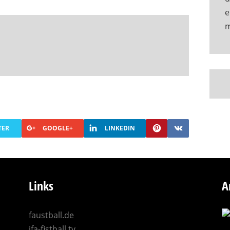
e
TER
GOOGLE+
LINKEDIN
Links
A
faustball.de
ifa-fistball.tv