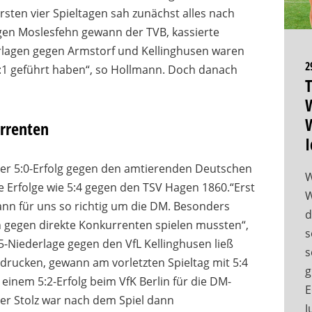
sten vier Spieltagen sah zunächst alles nach
egen Moslesfehn gewann der TVB, kassierte
erlagen gegen Armstorf und Kellinghusen waren
2
 4:1 geführt haben“, so Hollmann. Doch danach
T
W
W
urrenten
I
atter 5:0-Erfolg gegen den amtierenden Deutschen
W
e Erfolge wie 5:4 gegen den TSV Hagen 1860.“
Erst
W
nn für uns so richtig um die DM. Besonders
d
h gegen direkte Konkurrenten spielen mussten“,
s
5-Niederlage gegen den VfL Kellinghusen ließ
s
ndrucken, gewann am vorletzten Spieltag mit 5:4
g
inem 5:2-Erfolg beim VfK Berlin für die DM-
E
der Stolz war nach dem Spiel dann
J