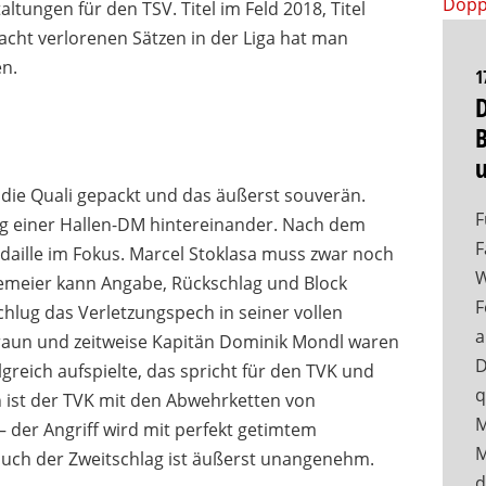
altungen für den TSV. Titel im Feld 2018, Titel
acht verlorenen Sätzen in der Liga hat man
en.
1
D
 die Quali gepackt und das äußerst souverän.
F
g einer Hallen-DM hintereinander. Nach dem
F
Medaille im Fokus. Marcel Stoklasa muss zwar noch
W
nemeier kann Angabe, Rückschlag und Block
F
hlug das Verletzungspech in seiner vollen
a
raun und zeitweise Kapitän Dominik Mondl waren
D
reich aufspielte, das spricht für den TVK und
q
h ist der TVK mit den Abwehrketten von
M
 der Angriff wird mit perfekt getimtem
M
 auch der Zweitschlag ist äußerst unangenehm.
d