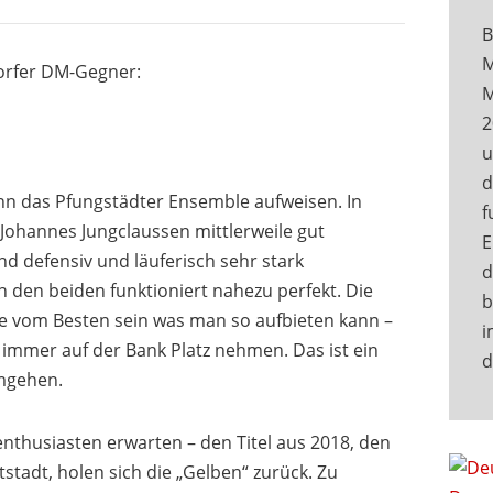
B
M
ttorfer DM-Gegner:
M
2
u
d
ann das Pfungstädter Ensemble aufweisen. In
f
Johannes Jungclaussen mittlerweile gut
E
nd defensiv und läuferisch sehr stark
d
n den beiden funktioniert nahezu perfekt. Die
b
e vom Besten sein was man so aufbieten kann –
i
immer auf der Bank Platz nehmen. Das ist ein
d
mgehen.
lenthusiasten erwarten – den Titel aus 2018, den
tadt, holen sich die „Gelben“ zurück. Zu