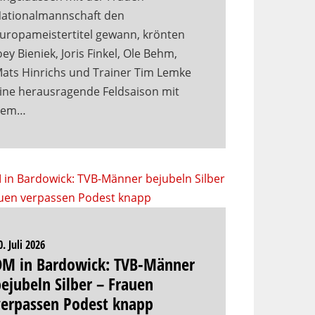
ationalmannschaft den
uropameistertitel gewann, krönten
oey Bieniek, Joris Finkel, Ole Behm,
ats Hinrichs und Trainer Tim Lemke
ine herausragende Feldsaison mit
dem…
0. Juli 2026
DM in Bardowick: TVB-Männer
ejubeln Silber – Frauen
verpassen Podest knapp