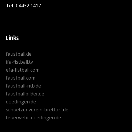
Tel.: 04432 1417
Links
faustball.de
ifa-fistball.tv
efa-fistball.com
faustball.com
faustball-ntb.de
faustballbilder.de
doetlingen.de
schuetzenverein-brettorf.de
feuerwehr-doetlingen.de