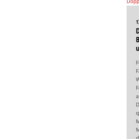
1
D
F
F
W
F
a
D
q
M
M
d