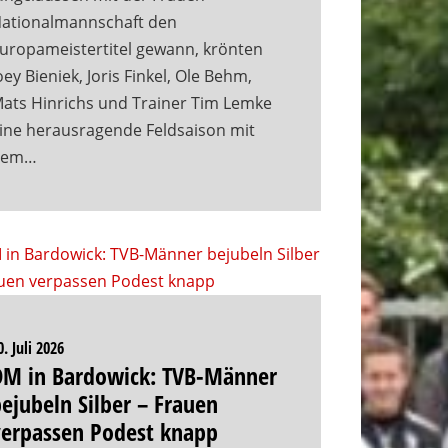
ationalmannschaft den
uropameistertitel gewann, krönten
oey Bieniek, Joris Finkel, Ole Behm,
ats Hinrichs und Trainer Tim Lemke
ine herausragende Feldsaison mit
dem…
0. Juli 2026
DM in Bardowick: TVB-Männer
ejubeln Silber – Frauen
verpassen Podest knapp