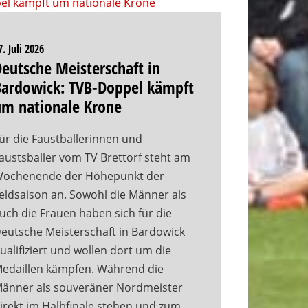
7. Juli 2026
eutsche Meisterschaft in
Bardowick: TVB-Doppel kämpft
um nationale Krone
ür die Faustballerinnen und
austsballer vom TV Brettorf steht am
ochenende der Höhepunkt der
eldsaison an. Sowohl die Männer als
uch die Frauen haben sich für die
eutsche Meisterschaft in Bardowick
ualifiziert und wollen dort um die
edaillen kämpfen. Während die
änner als souveräner Nordmeister
irekt im Halbfinale stehen und zum