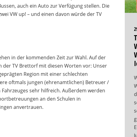
ssen, auch ein Auto zur Verfügung stellen. Die
zwei VW up! – und einen davon würde der TV
2
T
W
W
ehen in der kommenden Zeit zur Wahl. Auf der
I
h der TV Brettorf mit diesen Worten vor: Unser
h geprägten Region mit einer schlechten
W
re oftmals jungen (ehrenamtlichen) Betreuer /
W
en Fahrzeuges sehr hilfreich. Außerdem werden
d
Sportbetreuungen an den Schulen in
s
ingen anvertrauen.
s
g
E
J