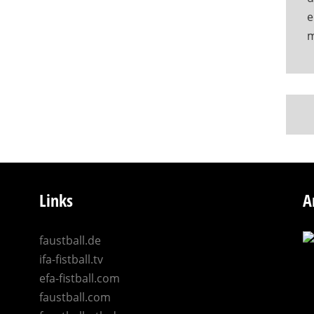
e
Links
A
faustball.de
ifa-fistball.tv
efa-fistball.com
faustball.com