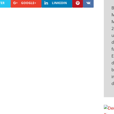
TER
GOOGLE+
LINKEDIN
B
M
M
2
u
d
f
E
d
b
i
d