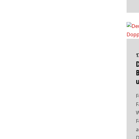
1
D
F
F
W
F
a
D