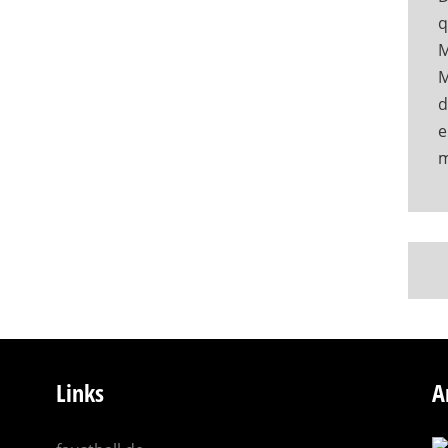
q
M
M
d
e
Links
A