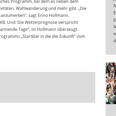
reiches Programm, bei dem es neben dem
N
tivitäten, Wattwanderung und mehr gibt. „Die
E
t anzumerken“, sagt Enno Hollmann,
J
TVB. Und: Die Wetterprognose verspricht
M
pannende Tage“, ist Hollmann überzeugt.
e
rogramms „Startklar in die die Zukunft“ vom