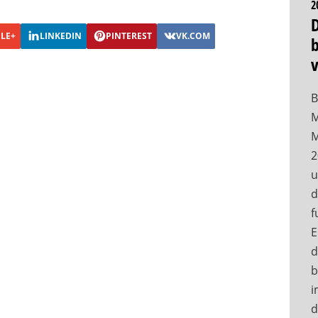
2
LE+
LINKEDIN
PINTEREST
VK.COM
b
B
M
M
2
u
d
f
E
d
b
i
d