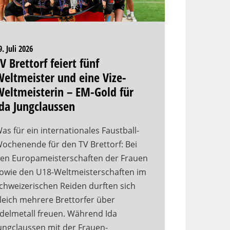
9. Juli 2026
V Brettorf feiert fünf
eltmeister und eine Vize-
eltmeisterin – EM-Gold für
da Jungclaussen
as für ein internationales Faustball-
ochenende für den TV Brettorf: Bei
en Europameisterschaften der Frauen
owie den U18-Weltmeisterschaften im
chweizerischen Reiden durften sich
leich mehrere Brettorfer über
delmetall freuen. Während Ida
ungclaussen mit der Frauen-