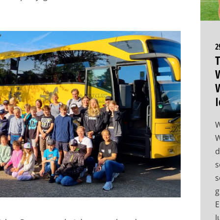
2
T
W
W
I
W
W
d
s
s
g
E
J