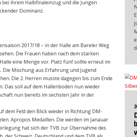
bei ihrem Halbfinaleinzug und die Jungen
N
ruckender Dominanz.
E
J
M
e
lensaison 2017/18 – in der Halle am Bareler Weg
zu sehen. Die Frauen haben nach dem starken
alle eine Menge vor. Platz fünf sollte erneut im
ß. Die Mischung aus Erfahrung und Jugend
achen. Die 2. Herren musste dagegen bis zum Ende
rn. Das soll auf dem Hallenboden nun wieder
schaft nun bereits im sechsten Jahr in der
2
auf dem Feld den Blick wieder in Richtung DM-
elen. Apropos Medaillen. Die werden im Janauar
b
 Überlegung hat sich der TVB zur Übernahme des
h, der Schweiz, Deutschland und dem TVB als