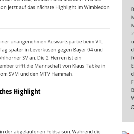
on jetzt auf das nächste Highlight im Wimbledon
B
M
M
2
 einer unangenehmen Auswärtspartie beim VfL
u
n Tag später in Leverkusen gegen Bayer 04 und
d
horner SV an. Die 2. Herren ist ein
f
mber trifft die Mannschaft von Klaus Tabke in
E
r vom SVM und den MTV Hammah.
d
F
ches Highlight
B
W
g
in der abgelaufenen Feldsaison. Während die