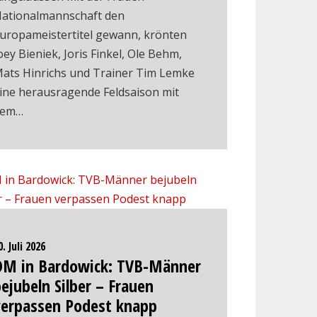
ationalmannschaft den
uropameistertitel gewann, krönten
oey Bieniek, Joris Finkel, Ole Behm,
ats Hinrichs und Trainer Tim Lemke
ine herausragende Feldsaison mit
dem…
0. Juli 2026
DM in Bardowick: TVB-Männer
ejubeln Silber – Frauen
verpassen Podest knapp