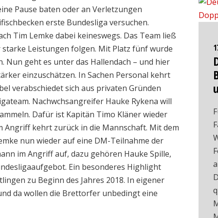
eine Pause baten oder an Verletzungen
aifischbecken erste Bundesliga versuchen.
ach Tim Lemke dabei keineswegs. Das Team ließ
1
starke Leistungen folgen. Mit Platz fünf wurde
n. Nun geht es unter das Hallendach – und hier
ärker einzuschätzen. In Sachen Personal kehrt
bel verabschiedet sich aus privaten Gründen
igateam. Nachwchsangreifer Hauke Rykena will
F
sammeln. Dafür ist Kapitän Timo Kläner wieder
F
m Angriff kehrt zurück in die Mannschaft. Mit dem
W
Lemke nun wieder auf eine DM-Teilnahme der
F
mann im Angriff auf, dazu gehören Hauke Spille,
a
desligaaufgebot. Ein besonderes Highlight
D
lingen zu Beginn des Jahres 2018. In eigener
q
und da wollen die Brettorfer unbedingt eine
M
M