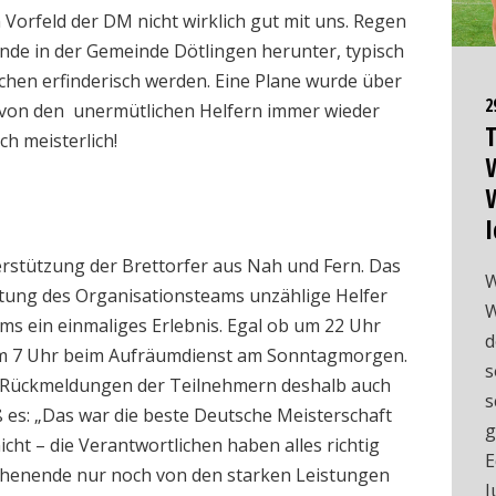
Vorfeld der DM nicht wirklich gut mit uns. Regen
de in der Gemeinde Dötlingen herunter, typisch
chen erfinderisch werden. Eine Plane wurde über
2
 von den unermütlichen Helfern immer wieder
T
h meisterlich!
W
I
erstützung der Brettorfer aus Nah und Fern. Das
W
ung des Organisationsteams unzählige Helfer
W
ms ein einmaliges Erlebnis. Egal ob um 22 Uhr
d
 um 7 Uhr beim Aufräumdienst am Sonntagmorgen.
s
die Rückmeldungen der Teilnehmern deshalb auch
s
 es: „Das war die beste Deutsche Meisterschaft
g
icht – die Verantwortlichen haben alles richtig
E
henende nur noch von den starken Leistungen
J