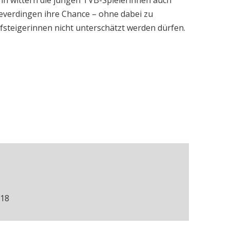
n wittern die jungen TVB-Spielerinnen auch
everdingen ihre Chance – ohne dabei zu
ufsteigerinnen nicht unterschätzt werden dürfen.
/18