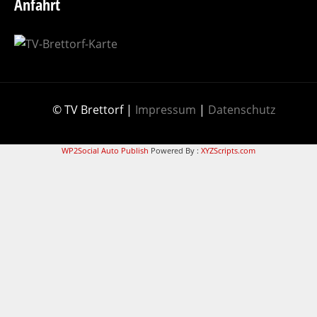
Anfahrt
© TV Brettorf |
Impressum
|
Datenschutz
WP2Social Auto Publish
Powered By :
XYZScripts.com