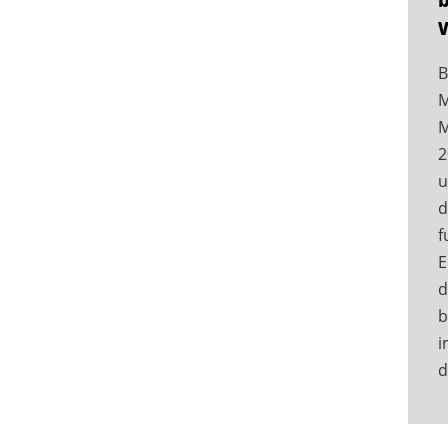
B
M
M
2
u
d
f
E
d
b
i
d