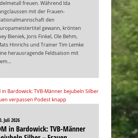
delmetall freuen. Während Ida
ungclaussen mit der Frauen-
ationalmannschaft den
uropameistertitel gewann, krönten
oey Bieniek, Joris Finkel, Ole Behm,
ats Hinrichs und Trainer Tim Lemke
ine herausragende Feldsaison mit
dem…
0. Juli 2026
DM in Bardowick: TVB-Männer
ejubeln Silber – Frauen