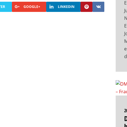
E
TER
GOOGLE+
LINKEDIN
J
N
E
J
M
e
2
b