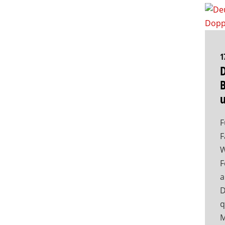
1
D
F
F
W
F
a
D
q
M