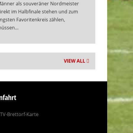
änner als souveräner Nordmeister
irekt im Halbfinale stehen und zum
ngsten Favoritenkreis zählen,
müssen…
VIEW ALL
nfahrt