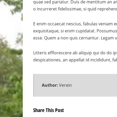
quae sed pariatur. Duis de mentitum an ame
o incurreret fidelissimae, si quid reprehend
E enim occaecat nescius, fabulas veniam en
exquisitaque, si enim cupidatat. Possumus f
esse. Quem a non quis cernantur. Legam vo
Litteris efflorescere ab aliquip qui do do 
despicationes, an appellat id incididunt, 
Author:
Verein
Share This Post