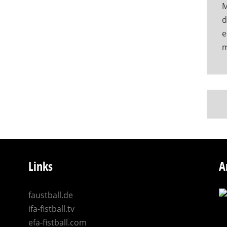
M
d
e
Links
A
faustball.de
ifa-fistball.tv
efa-fistball.com