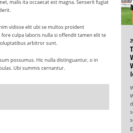
t, malis ita occaecat est magna. Senserit fugiat
erit.
im vidisse elit ubi se multos proident
ore culpa laboris nulla si offendit tamen elit te
2
luptatibus arbitror sunt.
T
W
ipsum possumus. Hic nulla distinguantur, o in
W
fabulas. Ubi summis cernantur.
I
W
W
d
s
s
g