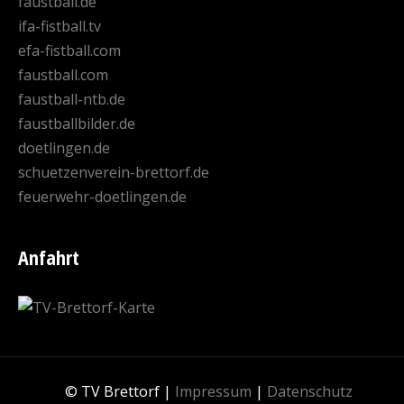
faustball.de
ifa-fistball.tv
efa-fistball.com
faustball.com
faustball-ntb.de
faustballbilder.de
doetlingen.de
schuetzenverein-brettorf.de
feuerwehr-doetlingen.de
Anfahrt
© TV Brettorf |
Impressum
|
Datenschutz