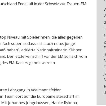
utschland Ende Juli in der Schweiz zur Frauen-EM
W
W
d
s
s
top Niveau mit Spielerinnen, die alles gegeben
g
nfach super, sodass sich auch neue, junge
E
Spaß haben“, erklärte Nationaltrainerin Kühner
J
. Der letzte Feinschliff vor der EM soll sich vom
N
ng des EM-Kaders geholt werden.
E
J
M
e
hren Lehrgang in Adelmannsfelden.
in Team dort auf die Europameisterschaft im
r. Mit Johannes Jungclaussen, Hauke Rykena,