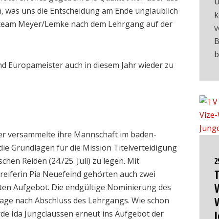
U
 was uns die Entscheidung am Ende unglaublich
k
erteam Meyer/Lemke nach dem Lehrgang auf der
v
B
b
nd Europameister auch in diesem Jahr wieder zu
er versammelte ihre Mannschaft im baden-
e Grundlagen für die Mission Titelverteidigung
hen Reiden (24./25. Juli) zu legen. Mit
2
T
reiferin Pia Neuefeind gehörten auch zwei
W
rten Aufgebot. Die endgültige Nominierung des
Tage nach Abschluss des Lehrgangs. Wie schon
I
e Ida Jungclaussen erneut ins Aufgebot der