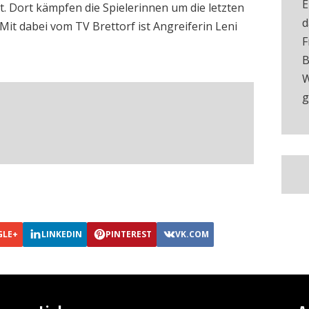
E
att. Dort kämpfen die Spielerinnen um die letzten
d
 Mit dabei vom TV Brettorf ist Angreiferin Leni
F
B
W
g
GLE+
LINKEDIN
PINTEREST
VK.COM