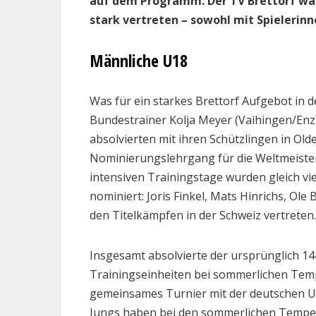
auf dem Programm. Der TV Brettorf wa
stark vertreten – sowohl mit Spielerinn
Männliche U18
Was für ein starkes Brettorf Aufgebot in
Bundestrainer Kolja Meyer (Vaihingen/Enz
absolvierten mit ihren Schützlingen in Ol
Nominierungslehrgang für die Weltmeistersc
intensiven Trainingstage wurden gleich vi
nominiert: Joris Finkel, Mats Hinrichs, Ol
den Titelkämpfen in der Schweiz vertreten.
Insgesamt absolvierte der ursprünglich 14
Trainingseinheiten bei sommerlichen Tem
gemeinsames Turnier mit der deutschen 
Jungs haben bei den sommerlichen Tempera