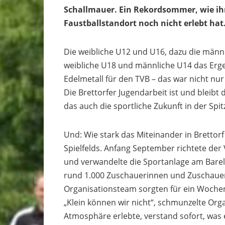
Schallmauer. Ein Rekordsommer, wie ihn
Faustballstandort noch nicht erlebt hat
Die weibliche U12 und U16, dazu die männ
weibliche U18 und männliche U14 das Erg
Edelmetall für den TVB – das war nicht nur
Die Brettorfer Jugendarbeit ist und bleib
das auch die sportliche Zukunft in der Spitz
Und: Wie stark das Miteinander in Brettorf 
Spielfelds. Anfang September richtete der
und verwandelte die Sportanlage am Barele
rund 1.000 Zuschauerinnen und Zuschauer 
Organisationsteam sorgten für ein Wochen
„Klein können wir nicht“, schmunzelte Orga
Atmosphäre erlebte, verstand sofort, was 