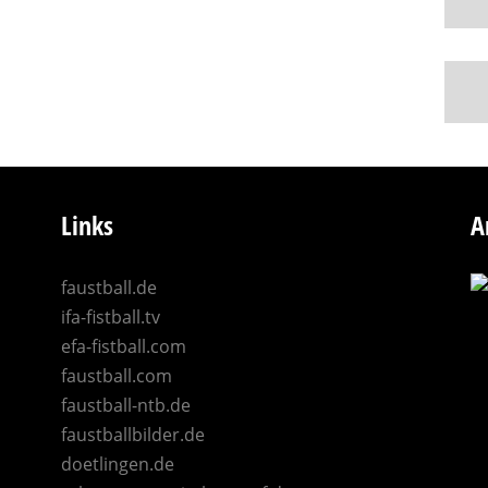
Links
A
faustball.de
ifa-fistball.tv
efa-fistball.com
faustball.com
faustball-ntb.de
faustballbilder.de
doetlingen.de