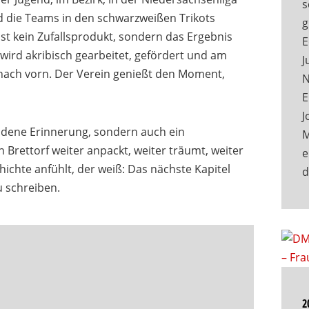
s
nd die Teams in den schwarzweißen Trikots
g
f ist kein Zufallsprodukt, sondern das Ergebnis
E
wird akribisch gearbeitet, gefördert und am
J
 nach vorn. Der Verein genießt den Moment,
N
E
J
oldene Erinnerung, sondern auch ein
M
 Brettorf weiter anpackt, weiter träumt, weiter
e
hichte anfühlt, der weiß: Das nächste Kapitel
u schreiben.
2