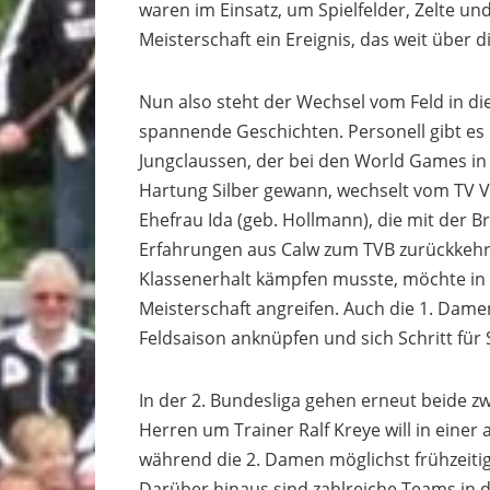
waren im Einsatz, um Spielfelder, Zelte u
Meisterschaft ein Ereignis, das weit über
Nun also steht der Wechsel vom Feld in die
spannende Geschichten. Personell gibt es
Jungclaussen, der bei den World Games i
Hartung Silber gewann, wechselt vom TV Va
Ehefrau Ida (geb. Hollmann), die mit der
Erfahrungen aus Calw zum TVB zurückkehrt
Klassenerhalt kämpfen musste, möchte in 
Meisterschaft angreifen. Auch die 1. Damen
Feldsaison anknüpfen und sich Schritt für 
In der 2. Bundesliga gehen erneut beide z
Herren um Trainer Ralf Kreye will in einer
während die 2. Damen möglichst frühzeitig
Darüber hinaus sind zahlreiche Teams in d