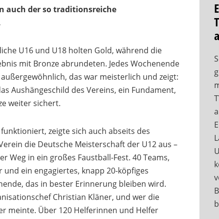
E
 auch der so traditionsreiche
T
.
liche U16 und U18 holten Gold, während die
S
ebnis mit Bronze abrundeten. Jedes Wochenende
g
 außergewöhnlich, das war meisterlich und zeigt:
m
t das Aushängeschild des Vereins, ein Fundament,
T
e weiter sichert.
a
E
funktioniert, zeigte sich auch abseits des
L
 Verein die Deutsche Meisterschaft der U12 aus –
U
r Weg in ein großes Faustball-Fest. 40 Teams,
k
und ein engagiertes, knapp 20-köpfiges
v
ende, das in bester Erinnerung bleiben wird.
B
nisationschef Christian Kläner, und wer die
b
er meinte. Über 120 Helferinnen und Helfer