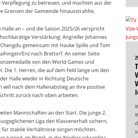
nd Verpflegung zu betreuen, und machten aus der
 die Grenzen der Gemeinde hinausstrahlte.
 Halle an – und die Saison 2025/26 verspricht
 hochkarätige Verstärkung: Angreifer Johannes
n Chengdu gemeinsam mit Hauke Spille und Tom
ihingen/Enz nach Brettorf. An seiner Seite:
2
 Bronzemedaille von den World Games und
T
. Die 1. Herren, die auf dem Feld lange um den
W
der Halle wieder in Richtung Deutsche
W
 will nach dem Hallenabstieg an ihre positive
I
Schritt zurück nach oben arbeiten.
W
weiten Mannschaften an den Start. Die junge 2.
W
 ausgeglichenen Liga den Klassenerhalt sichern,
d
 für stabile Verhältnisse sorgen möchten.
s
er Jugend, im Bezirk, in der Niedersachsenliga