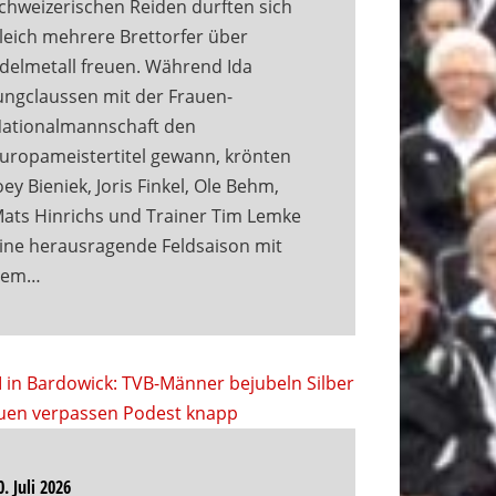
chweizerischen Reiden durften sich
leich mehrere Brettorfer über
delmetall freuen. Während Ida
ungclaussen mit der Frauen-
ationalmannschaft den
uropameistertitel gewann, krönten
oey Bieniek, Joris Finkel, Ole Behm,
ats Hinrichs und Trainer Tim Lemke
ine herausragende Feldsaison mit
dem…
0. Juli 2026