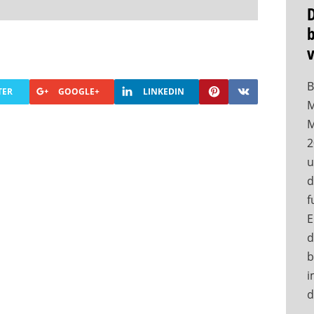
b
B
TER
GOOGLE+
LINKEDIN
M
M
2
u
d
f
E
d
b
i
d