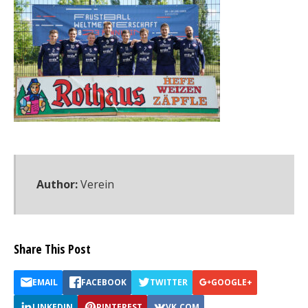
Author:
Verein
Share This Post
EMAIL
FACEBOOK
TWITTER
GOOGLE+
LINKEDIN
PINTEREST
VK.COM