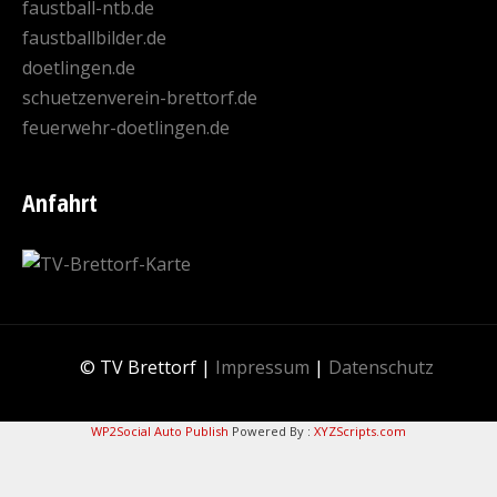
faustball-ntb.de
faustballbilder.de
doetlingen.de
schuetzenverein-brettorf.de
feuerwehr-doetlingen.de
Anfahrt
© TV Brettorf |
Impressum
|
Datenschutz
WP2Social Auto Publish
Powered By :
XYZScripts.com