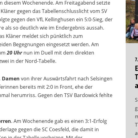
n diesem Wochenende. Am Freitagabend setzte
n Kläner gegen das Tabellenschlusslicht vom SV
olgte gegen den VfL Kellinghusen ein 5:0-Sieg, der
re als so deutlich wie im Endergebnis aussah.
as Kläner meldet sich pünktlich zum
beiden Begegnungen eingesetzt werden. Am
 um
20 Uhr
nun im Duell mit dem direkten
7
zwei in der Nord-Tabelle.
E
T
. Damen
von ihrer Auswärtsfahrt nach Selsingen
rinnen bereits mit 2:0 in Front, ehe der
inmal herumriss. Gegen den TSV Bardowick fehlte
S
g
m
erren
. Am Wochenende gab es einen 3:1-Erfolg
T
erlage gegen die SC Coesfeld, die damit in
a
n in der Tabelle vorbeizog. Mit der