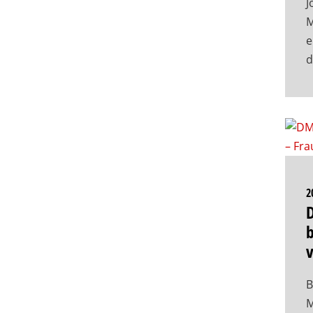
J
M
e
2
b
B
M