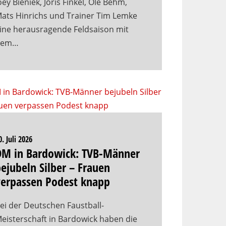
oey Bieniek, Joris Finkel, Ole Behm,
ats Hinrichs und Trainer Tim Lemke
ine herausragende Feldsaison mit
dem…
0. Juli 2026
DM in Bardowick: TVB-Männer
ejubeln Silber – Frauen
verpassen Podest knapp
ei der Deutschen Faustball-
eisterschaft in Bardowick haben die