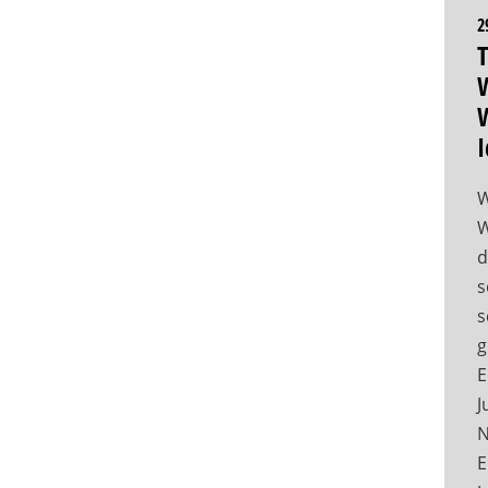
2
T
W
W
I
W
W
d
s
s
g
E
J
N
E