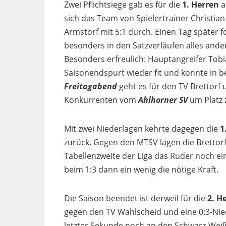
Zwei Pflichtsiege gab es für die
1. Herren
a
sich das Team von Spielertrainer Christia
Armstorf mit 5:1 durch. Einen Tag später f
besonders in den Satzverläufen alles ande
Besonders erfreulich: Hauptangreifer Tobi
Saisonendspurt wieder fit und konnte in 
Freitagabend
geht es für den TV Brettorf
Konkurrenten vom
Ahlhorner SV
um Platz 
Mit zwei Niederlagen kehrte dagegen die
1
zurück. Gegen den MTSV lagen die Brettorfe
Tabellenzweite der Liga das Ruder noch e
beim 1:3 dann ein wenig die nötige Kraft.
Die Saison beendet ist derweil für die
2. H
gegen den TV Wahlscheid und eine 0:3-Nied
letzter Sekunde noch an den Schwarz-Weiße