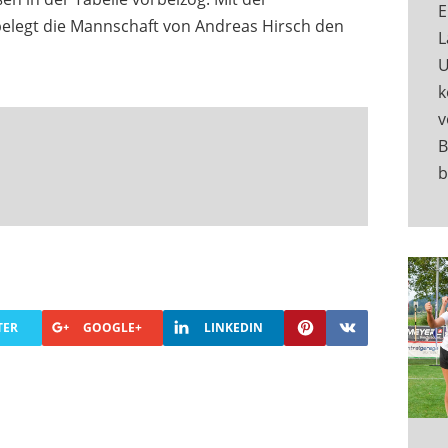
E
belegt die Mannschaft von Andreas Hirsch den
L
U
k
v
B
b
TER
GOOGLE+
LINKEDIN