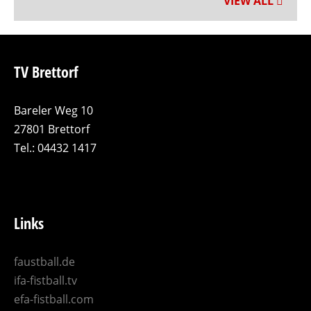
VIEW ALL
TV Brettorf
Bareler Weg 10
27801 Brettorf
Tel.: 04432 1417
Links
faustball.de
ifa-fistball.tv
efa-fistball.com