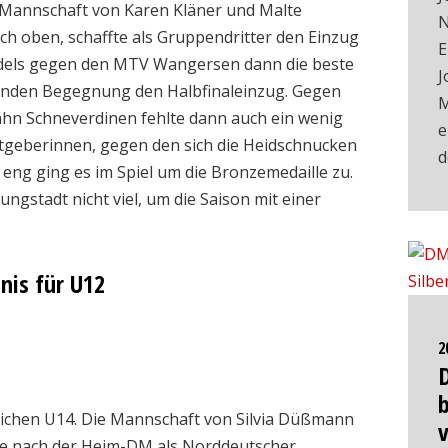
e Mannschaft von Karen Kläner und Malte
N
h oben, schaffte als Gruppendritter den Einzug
E
Mädels gegen den MTV Wangersen dann die beste
J
ckenden Begegnung den Halbfinaleinzug. Gegen
M
hn Schneverdinen fehlte dann auch ein wenig
e
stgeberinnen, gegen den sich die Heidschnucken
eng ging es im Spiel um die Bronzemedaille zu.
ngstadt nicht viel, um die Saison mit einer
nis für U12
2
b
lichen U14. Die Mannschaft von Silvia Düßmann
de nach der Heim-DM als Norddeutscher