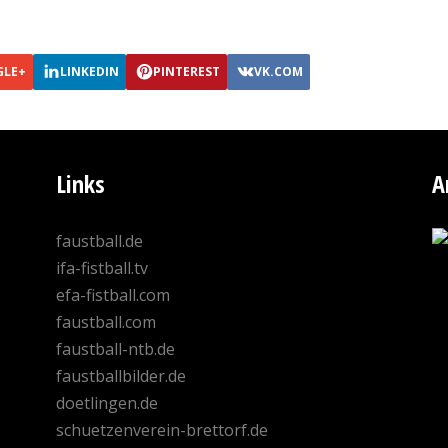
GLE+
LINKEDIN
PINTEREST
VK.COM
Links
A
faustball.de
ifa-fistball.tv
efa-fistball.com
faustball.com
faustball-ntb.de
faustballbilder.de
doetlingen.de
schuetzenverein-brettorf.de