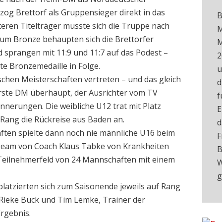
 zog Brettorf als Gruppensieger direkt in das
B
eren Titelträger musste sich die Truppe nach
M
um Bronze behaupten sich die Brettorfer
M
sprangen mit 11:9 und 11:7 auf das Podest –
2
ite Bronzemedaille in Folge.
u
schen Meisterschaften vertreten – und das gleich
d
 erste DM überhaupt, der Ausrichter vom TV
f
rinnerungen. Die weibliche U12 trat mit Platz
E
 Rang die Rückreise aus Baden an.
d
ten spielte dann noch nie männliche U16 beim
F
 Team von Coach Klaus Tabke von Krankheiten
B
 Teilnehmerfeld von 24 Mannschaften mit einem
W
g
platzierten sich zum Saisonende jeweils auf Rang
r Rieke Buck und Tim Lemke, Trainer der
rgebnis.