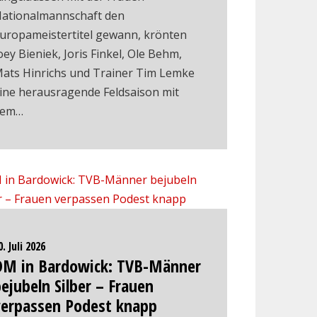
ationalmannschaft den
uropameistertitel gewann, krönten
oey Bieniek, Joris Finkel, Ole Behm,
ats Hinrichs und Trainer Tim Lemke
ine herausragende Feldsaison mit
dem…
0. Juli 2026
DM in Bardowick: TVB-Männer
ejubeln Silber – Frauen
verpassen Podest knapp