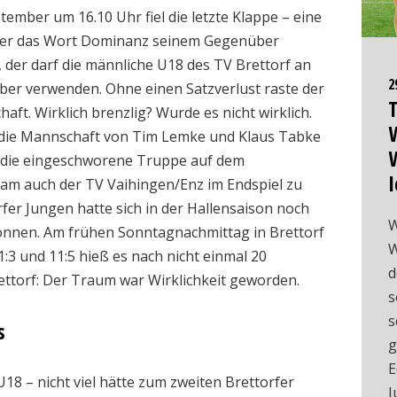
ptember um 16.10 Uhr fiel die letzte Klappe – eine
. Wer das Wort Dominanz seinem Gegenüber
 der darf die männliche U18 des TV Brettorf an
2
er verwenden. Ohne einen Satzverlust raste der
T
ft. Wirklich brenzlig? Wurde es nicht wirklich.
W
 die Mannschaft von Tim Lemke und Klaus Tabke
ch die eingeschworene Truppe auf dem
I
am auch der TV Vaihingen/Enz im Endspiel zu
fer Jungen hatte sich in der Hallensaison noch
W
nnen. Am frühen Sonntagnachmittag in Brettorf
W
1:3 und 11:5 hieß es nach nicht einmal 20
d
rettorf: Der Traum war Wirklichkeit geworden.
s
s
s
g
E
U18 – nicht viel hätte zum zweiten Brettorfer
J