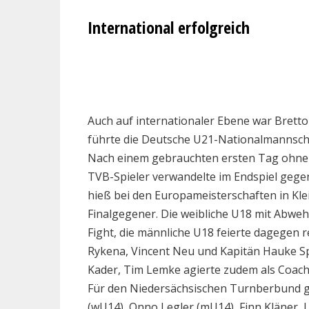
International erfolgreich
Auch auf internationaler Ebene war Bretto
führte die Deutsche U21-Nationalmannscha
Nach einem gebrauchten ersten Tag ohne e
TVB-Spieler verwandelte im Endspiel gege
hieß bei den Europameisterschaften in Kle
Finalgegener. Die weibliche U18 mit Abweh
Fight, die männliche U18 feierte dagegen r
Rykena, Vincent Neu und Kapitän Hauke Spil
Kader, Tim Lemke agierte zudem als Coach 
Für den Niedersächsischen Turnberbund gi
(wU14), Onno Legler (mU14), Finn Kläner,