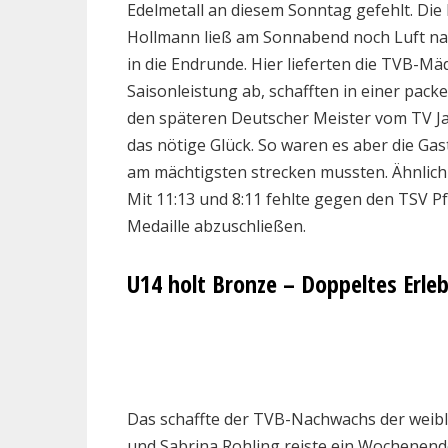
Edelmetall an diesem Sonntag gefehlt. Di
Hollmann ließ am Sonnabend noch Luft nac
in die Endrunde. Hier lieferten die TVB-
Saisonleistung ab, schafften in einer pa
den späteren Deutscher Meister vom TV Ja
das nötige Glück. So waren es aber die Ga
am mächtigsten strecken mussten. Ähnlich 
Mit 11:13 und 8:11 fehlte gegen den TSV Pfu
Medaille abzuschließen.
U14 holt Bronze – Doppeltes Erleb
Das schaffte der TVB-Nachwachs der weib
und Sabrina Rohling reiste ein Wochenen