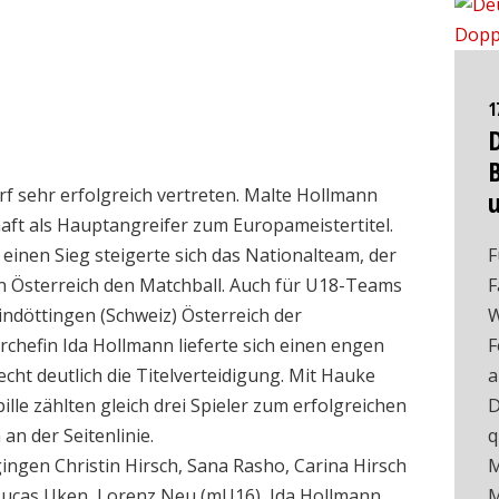
1
rf sehr erfolgreich vertreten. Malte Hollmann
ft als Hauptangreifer zum Europameistertitel.
inen Sieg steigerte sich das Nationalteam, der
F
n Österreich den Matchball. Auch für U18-Teams
F
indöttingen (Schweiz) Österreich der
W
rchefin Ida Hollmann lieferte sich einen engen
F
echt deutlich die Titelverteidigung. Mit Hauke
a
le zählten gleich drei Spieler zum erfolgreichen
D
an der Seitenlinie.
q
ngen Christin Hirsch, Sana Rasho, Carina Hirsch
M
 Lucas Uken, Lorenz Neu (mU16), Ida Hollmann,
M