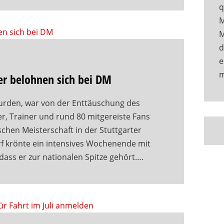
q
M
M
d
e
er belohnen sich bei DM
urden, war von der Enttäuschung des
er, Trainer und rund 80 mitgereiste Fans
schen Meisterschaft in der Stuttgarter
rf krönte ein intensives Wochenende mit
dass er zur nationalen Spitze gehört….