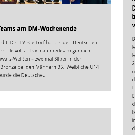
b
VB-Teams am DM-Wochenende
B
ibt: Der TV Brettorf hat bei den Deutschen
M
ndrucksvoll auf sich aufmerksam gemacht.
M
hwarz-Weißen – zweimal Silber in der
2
 Bronze bei den Männern 35. Weibliche U14
u
 wurde die Deutsche…
d
f
E
d
b
i
d