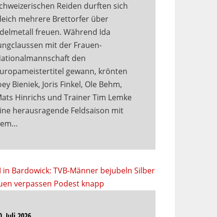
chweizerischen Reiden durften sich
leich mehrere Brettorfer über
delmetall freuen. Während Ida
ungclaussen mit der Frauen-
ationalmannschaft den
uropameistertitel gewann, krönten
oey Bieniek, Joris Finkel, Ole Behm,
ats Hinrichs und Trainer Tim Lemke
ine herausragende Feldsaison mit
dem…
0. Juli 2026