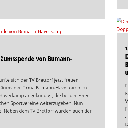
1
D
ubiläumsspende von Bumann-
te sich der TV Brettorf jetzt freuen.
F
ubiläums der Firma Bumann-Haverkamp im
F
Haverkamp angekündigt, die bei der Feier
W
ichen Sportvereine weiterzugeben. Nun
F
be. Neben dem TV Brettorf wurden auch der
a
D