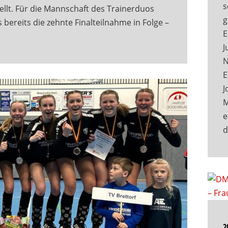
s
llt. Für die Mannschaft des Trainerduos
g
bereits die zehnte Finalteilnahme in Folge –
E
J
N
E
J
M
e
2