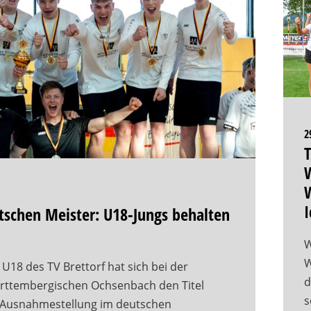
2
T
W
W
I
utschen Meister: U18-Jungs behalten
W
W
 U18 des TV Brettorf hat sich bei der
d
rttembergischen Ochsenbach den Titel
s
e Ausnahmestellung im deutschen