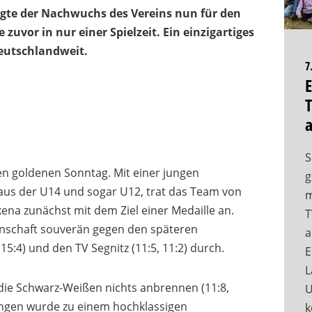
gte der Nachwuchs des Vereins nun für den
e zuvor in nur einer Spielzeit. Ein einzigartiges
deutschlandweit.
7
E
T
S
en goldenen Sonntag. Mit einer jungen
g
 aus der U14 und sogar U12, trat das Team von
m
ena zunächst mit dem Ziel einer Medaille an.
T
nnschaft souverän gegen den späteren
a
15:4) und den TV Segnitz (11:5, 11:2) durch.
E
L
n die Schwarz-Weißen nichts anbrennen (11:8,
U
ringen wurde zu einem hochklassigen
k