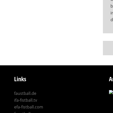
b
i
d
Links
A
faustball.de
ifa-fistball.tv
efa-fistball.com