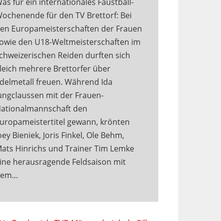
as für ein internationales Faustball-
ochenende für den TV Brettorf: Bei
en Europameisterschaften der Frauen
owie den U18-Weltmeisterschaften im
chweizerischen Reiden durften sich
leich mehrere Brettorfer über
delmetall freuen. Während Ida
ungclaussen mit der Frauen-
ationalmannschaft den
uropameistertitel gewann, krönten
oey Bieniek, Joris Finkel, Ole Behm,
ats Hinrichs und Trainer Tim Lemke
ine herausragende Feldsaison mit
dem…