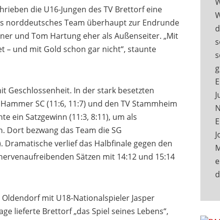
W
hrieben die U16-Jungen des TV Brettorf eine
W
stes norddeutsches Team überhaupt zur Endrunde
d
läner und Tom Hartung eher als Außenseiter. „Mit
s
t – und mit Gold schon gar nicht“, staunte
s
g
E
t Geschlossenheit. In der stark besetzten
J
 Hammer SC (11:6, 11:7) und den TV Stammheim
N
te ein Satzgewinn (11:3, 8:11), um als
E
en. Dort bezwang das Team die SG
J
 Dramatische verlief das Halbfinale gegen den
M
i nervenaufreibenden Sätzen mit 14:12 und 15:14
e
 Oldendorf mit U18-Nationalspieler Jasper
ge lieferte Brettorf „das Spiel seines Lebens“,