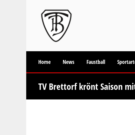
Home
News
Faustball
Sportar
TV Brettorf krönt Saison m