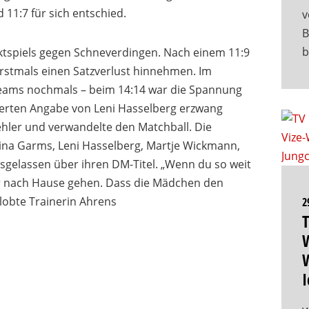
 11:7 für sich entschied.
v
B
b
aktspiels gegen Schneverdingen. Nach einem 11:9
erstmals einen Satzverlust hinnehmen. Im
Teams nochmals – beim 14:14 war die Spannung
zierten Angabe von Leni Hasselberg erzwang
ehler und verwandelte den Matchball. Die
ina Garms, Leni Hasselberg, Martje Wickmann,
sgelassen über ihren DM-Titel. „Wenn du so weit
ber nach Hause gehen. Dass die Mädchen den
 lobte Trainerin Ahrens
2
T
W
W
I