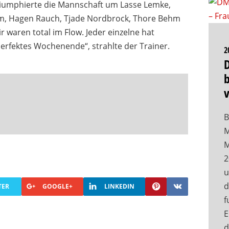
triumphierte die Mannschaft um Lasse Lemke,
hm, Hagen Rauch, Tjade Nordbrock, Thore Behm
 waren total im Flow. Jeder einzelne hat
perfektes Wochenende“, strahlte der Trainer.
2
b
B
M
M
2
u
d
TER
GOOGLE+
LINKEDIN
f
E
d